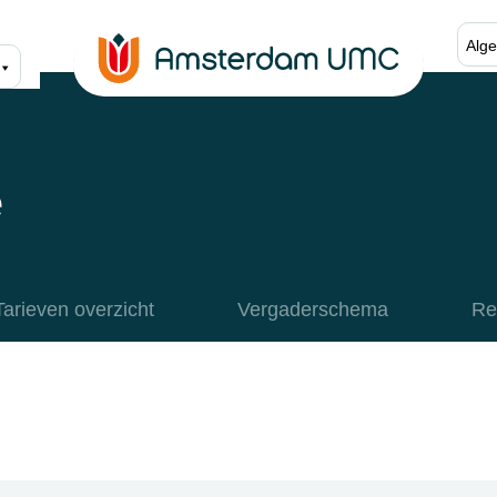
Alge
e
Tarieven overzicht
Vergaderschema
Re